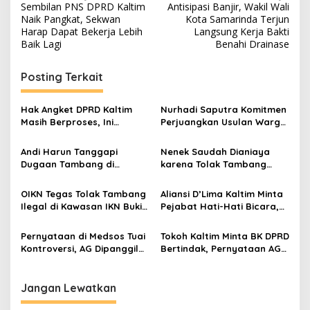
Sembilan PNS DPRD Kaltim
Antisipasi Banjir, Wakil Wali
pos
Naik Pangkat, Sekwan
Kota Samarinda Terjun
Harap Dapat Bekerja Lebih
Langsung Kerja Bakti
Baik Lagi
Benahi Drainase
Posting Terkait
Hak Angket DPRD Kaltim
Nurhadi Saputra Komitmen
Masih Berproses, Ini
Perjuangkan Usulan Warga
Tahapan dan Dinamika di
Gunung Samarinda Hasil
Baliknya
Dialog Bersempekat
Andi Harun Tanggapi
Nenek Saudah Dianiaya
Dugaan Tambang di
karena Tolak Tambang
Belakang Rumah Jabatan
Ilegal, DPR Desak
Wakil Wali Kota
Penegakan Hukum
OIKN Tegas Tolak Tambang
Aliansi D’Lima Kaltim Minta
Menyeluruh
Ilegal di Kawasan IKN Bukit
Pejabat Hati-Hati Bicara,
Soeharto
Persatuan Bumi Etam
Harga Mati
Pernyataan di Medsos Tuai
Tokoh Kaltim Minta BK DPRD
Kontroversi, AG Dipanggil
Bertindak, Pernyataan AG
BK DPRD Kaltim
Dinilai Langgar Etika dan
SARA
Jangan Lewatkan