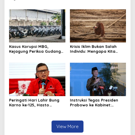
Dilindungi UU Pers
Pastikan Tata Kelola
Diperbaiki
Kasus Korupsi MBG,
Krisis Iklim Bukan Salah
Kejagung Periksa Gudang
Individu: Mengapa Kita
Motor Listrik Pengadaan
Harus Melawan Narasi
BGN
“Tanggung Jawab
Pribadi”?
Peringati Hari Lahir Bung
Instruksi Tegas Presiden
Karno ke-125, Hasto
Prabowo ke Kabinet:
Kristiyanto Serukan
Hentikan Praktik Korupsi
Semangat Pembebasan
View More