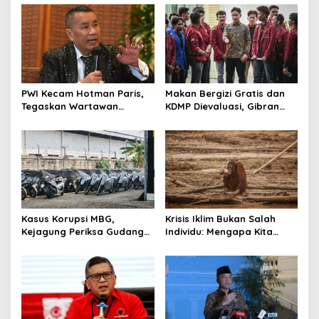
PWI Kecam Hotman Paris,
Makan Bergizi Gratis dan
Tegaskan Wartawan
KDMP Dievaluasi, Gibran
Dilindungi UU Pers
Pastikan Tata Kelola
Diperbaiki
Kasus Korupsi MBG,
Krisis Iklim Bukan Salah
Kejagung Periksa Gudang
Individu: Mengapa Kita
Motor Listrik Pengadaan
Harus Melawan Narasi
BGN
“Tanggung Jawab
Pribadi”?