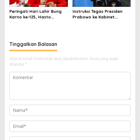
Peringati Hari Lahir Bung
Instruksi Tegas Presiden
Karno ke-125, Hasto
Prabowo ke Kabinet:
Kristiyanto Serukan
Hentikan Praktik Korupsi
Semangat Pembebasan
Tinggalkan Balasan
Alamat email Anda tidak akan dipublikasikan.
Ruas yang wajib
ditandai
*