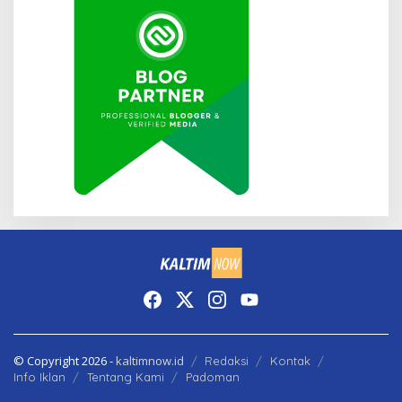
© Copyright 2026 -
kaltimnow.id
Redaksi
Kontak
Info Iklan
Tentang Kami
Padoman