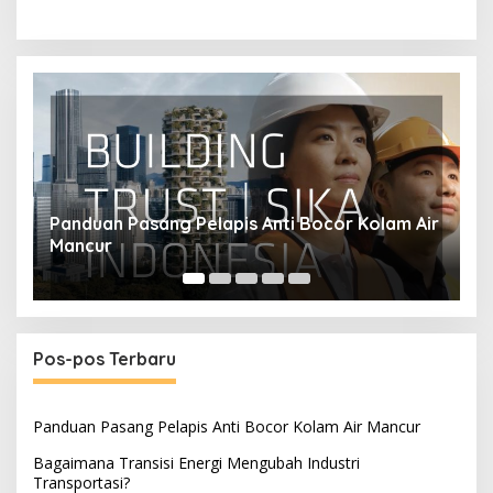
ir
Bagaimana Transisi Energi Mengubah Industri
S
Transportasi?
M
Pos-pos Terbaru
Panduan Pasang Pelapis Anti Bocor Kolam Air Mancur
Bagaimana Transisi Energi Mengubah Industri
Transportasi?