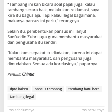
“Tambang ini kan bicara soal pajak juga, kalau
tambang secara baik, melakukan reklamasi, saya
kira itu bagus aja. Tapi kalau Ilegal bagaimana,
makanya pansus ini perlu,” terangnya.
Selain itu, pembentukan pansus ini, lanjut
Saefuddin Zuhri juga guna membantu masyarakat
dan pengusaha itu sendiri.
“Kalau kami sepakat itu diadakan, karena ini dapat
membantu masyarakat, dan pengusaha juga
dimudahkan. Semua ada korelasinya,” paparnya.
Penulis:
Chintia
dprd kaltim
pansus tambang
tambang batu bara
tambang ilegal
Navigasi
Pos sebelumnya
Pos berikutnya