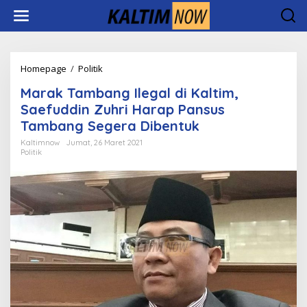
Lewati
ke
konten
Marak
Homepage
/
Politik
Tambang
Marak Tambang Ilegal di Kaltim,
Ilegal
di
Saefuddin Zuhri Harap Pansus
Kaltim,
Tambang Segera Dibentuk
Saefuddin
Zuhri
Kaltimnow
Jumat, 26 Maret 2021
Politik
Harap
Pansus
Tambang
Segera
Dibentuk