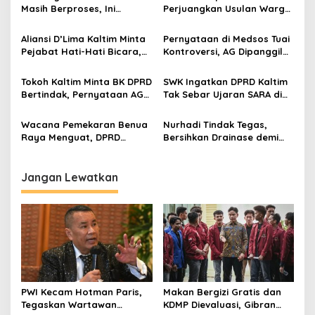
Masih Berproses, Ini
Perjuangkan Usulan Warga
Tahapan dan Dinamika di
Gunung Samarinda Hasil
Baliknya
Dialog Bersempekat
Aliansi D’Lima Kaltim Minta
Pernyataan di Medsos Tuai
Pejabat Hati-Hati Bicara,
Kontroversi, AG Dipanggil
Persatuan Bumi Etam
BK DPRD Kaltim
Harga Mati
Tokoh Kaltim Minta BK DPRD
SWK Ingatkan DPRD Kaltim
Bertindak, Pernyataan AG
Tak Sebar Ujaran SARA di
Dinilai Langgar Etika dan
Media Sosial
SARA
Wacana Pemekaran Benua
Nurhadi Tindak Tegas,
Raya Menguat, DPRD
Bersihkan Drainase demi
Kaltim Janji Kawal Hingga
Kelancaran Aliran Air
Pusat
Jangan Lewatkan
PWI Kecam Hotman Paris,
Makan Bergizi Gratis dan
Tegaskan Wartawan
KDMP Dievaluasi, Gibran