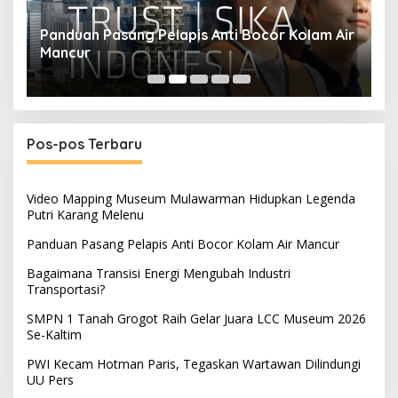
Panduan Pasang Pelapis Anti Bocor Kolam Air
B
Mancur
T
Pos-pos Terbaru
Video Mapping Museum Mulawarman Hidupkan Legenda
Putri Karang Melenu
Panduan Pasang Pelapis Anti Bocor Kolam Air Mancur
Bagaimana Transisi Energi Mengubah Industri
Transportasi?
SMPN 1 Tanah Grogot Raih Gelar Juara LCC Museum 2026
Se-Kaltim
PWI Kecam Hotman Paris, Tegaskan Wartawan Dilindungi
UU Pers