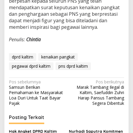
berpesan kepada seluruh PNS yang telah
mendapatkan surat keputusan kenaikan pangkat
dan penghargaan sebagai PNS yang berprestasi
dapat menjadi figur yang bisa diteladani dan
memberi inspirasi bagi pegawai lainnya.
Penulis:
Chintia
dprd kaltim
kenaikan pangkat
pegawai dprd kaltim
pns dprd kaltim
Navigasi
Pos sebelumnya
Pos berikutnya
Samsun Berikan
Marak Tambang Ilegal di
pos
Pemahaman ke Masyarakat
Kaltim, Saefuddin Zuhri
Loa Duri Untuk Taat Bayar
Harap Pansus Tambang
Pajak
Segera Dibentuk
Posting Terkait
Hak Angket DPRD Kaltim
Nurhadi Saputra Komitmen