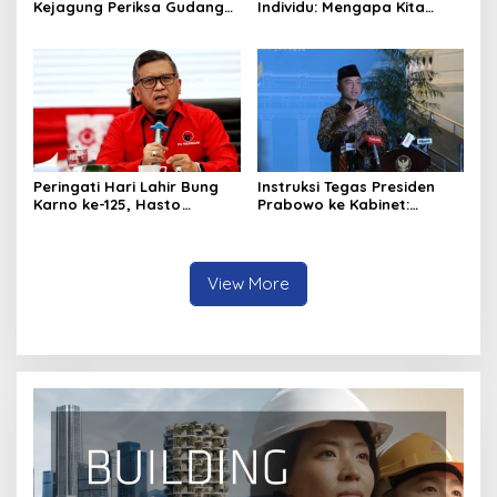
Kejagung Periksa Gudang
Individu: Mengapa Kita
Motor Listrik Pengadaan
Harus Melawan Narasi
BGN
“Tanggung Jawab
Pribadi”?
Peringati Hari Lahir Bung
Instruksi Tegas Presiden
Karno ke-125, Hasto
Prabowo ke Kabinet:
Kristiyanto Serukan
Hentikan Praktik Korupsi
Semangat Pembebasan
View More