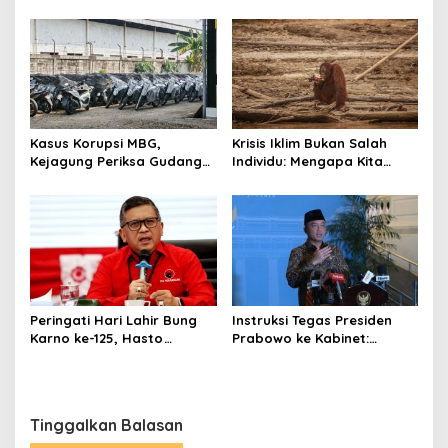
Dilindungi UU Pers
Pastikan Tata Kelola
Diperbaiki
Kasus Korupsi MBG,
Krisis Iklim Bukan Salah
Kejagung Periksa Gudang
Individu: Mengapa Kita
Motor Listrik Pengadaan
Harus Melawan Narasi
BGN
“Tanggung Jawab
Pribadi”?
Peringati Hari Lahir Bung
Instruksi Tegas Presiden
Karno ke-125, Hasto
Prabowo ke Kabinet:
Kristiyanto Serukan
Hentikan Praktik Korupsi
Semangat Pembebasan
Tinggalkan Balasan